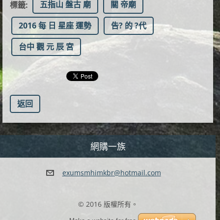
五指山 盤古 廟
關 帝廟
標籤
:
2016 每 日 星座 運勢
告? 的 ?代
台中 觀 元 辰 宮
返回
網購一族
exumsmhi
mkbr@hot
mail.com
© 2016 版權所有。