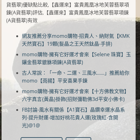
貨翡翠)優缺點比較,【鑫運來】富貴鳳凰冰地芙蓉翡翠項
鍊(A貨翡翠)評估,【鑫運來】富貴鳳凰冰地芙蓉翡翠項鍊
(A貨翡翠)有效
網友推薦分享momo購物-招貴人、納財氣【KMK
天然寶石】19顆(髮晶之王天然鈦晶-手排)
momo購物-擁有它好運才會來【Selene 珠寶】玉
鑲金翡翠貔貅項鍊(A貨翡翠)
古人常說：「一命、二運、三風水......」推薦給你
momo【雨揚】平安喜果手鍊
momo購物-擁有它好運才會來【十方佛教文物】
六字真言{黃晶}掛飾(招財彌勒佛3d平安小佛卡)
FB討論-風水有關係【A1寶石】晶鑽幸運水晶系
列-提升財運-增加好桃花貴人運(玫瑰紅-含開
光)@1@